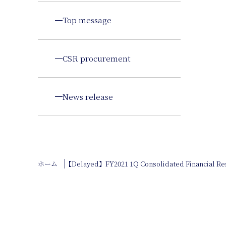
Top message
CSR procurement
News release
ホーム
【Delayed】FY2021 1Q Consolidated Financial Re