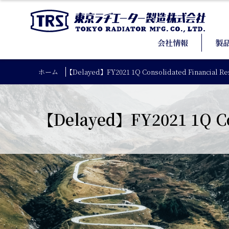
会社情報
製
ホーム
【Delayed】FY2021 1Q Consolidated Financial Re
【Delayed】FY2021 1Q Con