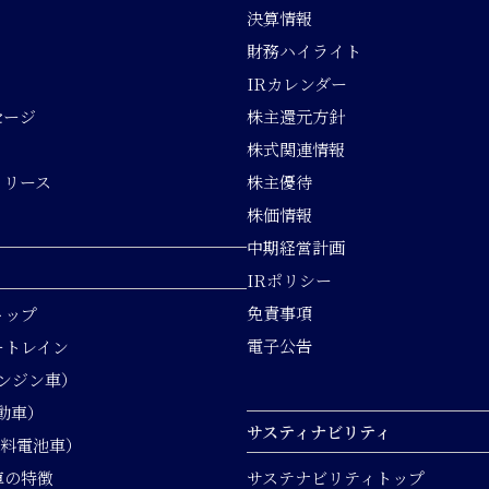
決算情報
財務ハイライト
IRカレンダー
セージ
株主還元方針
株式関連情報
リリース
株主優待
株価情報
中期経営計画
IRポリシー
免責事項
トップ
電子公告
ートレイン
エンジン車）
動車）
サスティナビリティ
燃料電池車）
車の特徴
サステナビリティトップ