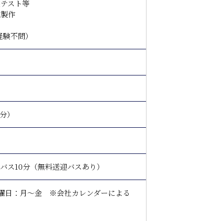
テスト等
械製作
経験不問）
月分）
バス10分（無料送迎バスあり）
 勤務曜日：月～金 ※会社カレンダーによる