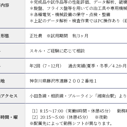
＊完成品や試作品等の性能評価、データ解析、破壊
事内容
＊旋盤、フライス盤等を用いての治工具や専用機
＊各種電気・機械設備の保守・点検・整備
＊上記のデータ解析・検査作業ではPC操作あり（
用形態
正社員 ※試用期間 有/3ヶ月
与
スキル・ご経験に応じて相談
与
年2回（7・12月） 過去実績(夏季・冬季／4.2か
務地
神奈川県藤沢市遠藤２００２番地１
通アクセス
小田急線・相鉄線・ブルーライン「湘南台駅」より
［1］8:15～17:00（実働8時間・休憩45分）
務時間・曜
［2］20:15～5:00（休憩45分） ※夜勤
※配属先によって勤務シフトが異なります。