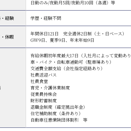
日勤のみ/夜勤月5回/夜勤月10回（各週）等
格・経験
学歴・経験不問
年間休日121日 完全週休2日制（土・日ベース）
日・休暇
GW9日、夏季9日、年末年始9日
有給休暇初年度最大17日（入社月によって変動あ
車・バイク・自転車通勤可（駐車場あり）
交通費全額支給（会社指定経路あり）
社員送迎バス
社員食堂
遇
育児・介護休業制度
従業員持株会
財形貯蓄制度
退職金制度（確定拠出年金）
住宅補助制度（条件あり）
自動車任意保険団体割引 等