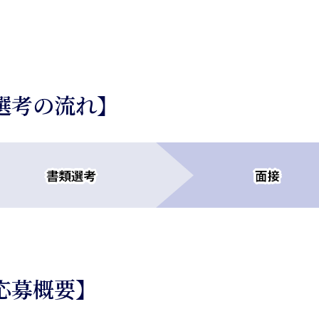
選考の流れ】
応募概要】