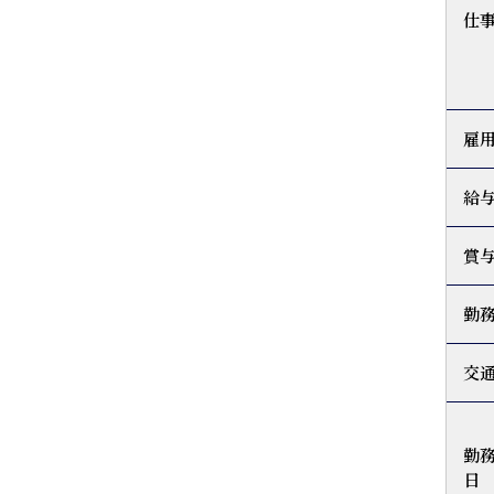
仕
雇
給
賞
勤
交
勤
日