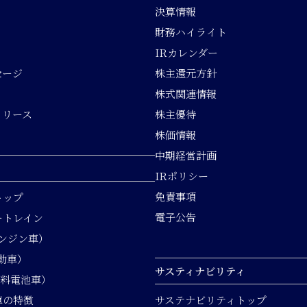
決算情報
財務ハイライト
IRカレンダー
セージ
株主還元方針
株式関連情報
リリース
株主優待
株価情報
中期経営計画
IRポリシー
免責事項
トップ
電子公告
ートレイン
エンジン車）
動車）
サスティナビリティ
燃料電池車）
車の特徴
サステナビリティトップ