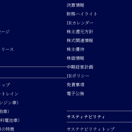
決算情報
財務ハイライト
IRカレンダー
セージ
株主還元方針
株式関連情報
リリース
株主優待
株価情報
中期経営計画
IRポリシー
免責事項
トップ
電子公告
ートレイン
エンジン車）
動車）
サスティナビリティ
燃料電池車）
車の特徴
サステナビリティトップ